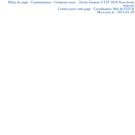
Début de page
-
Commentaires
-
Contactez-nous
-
Droits d'auteur © UIT 2026
Tous droits
réservés
Contact pour cette page :
Coordinateur Web de l'UIT-R
Mis à jour le : 2013-01-30