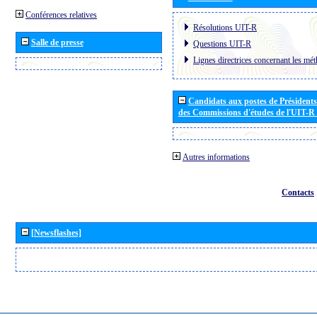
Conférences relatives
Résolutions UIT-R
Salle de presse
Questions UIT-R
Lignes directrices concernant les mét
Candidats aux postes de Présidents 
des Commissions d'études de l'UIT-R
Autres informations
Contacts
[Newsflashes]