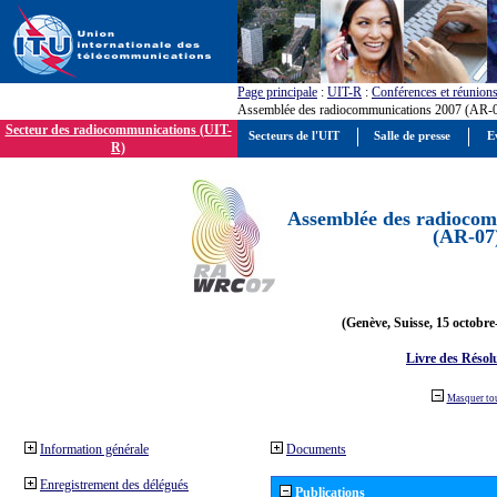
Page principale
:
UIT-R
:
Conférences et réunion
Assemblée des radiocommunications 2007 (AR-
Secteur des radiocommunications (UIT-
Secteurs de l'UIT
Salle de presse
E
R)
Assemblée des radiocom
(AR-07
(Genève, Suisse, 15 octobre
Livre des Résol
Masquer to
Information générale
Documents
Enregistrement des délégués
Publications