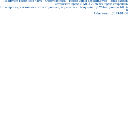
Подняться в верхнюю часть
-
Обратная связь
-
Информация для контактов
-
Знак охраны
авторского права © МСЭ 2026
Все права сохранены
По вопросам, связанным с этой страницей, обращаться :
Координатор Web-страницы МСЭ-
R
Обновлено : 2013-01-30