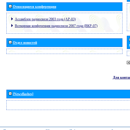
Относящиеся конференции
Ассамблея радиосвязи 2003 года (АР-03)
Всемирная конференция радиосвязи 2007 года (ВКР-07)
Отдел новостей
Для конта
[Newsflashes]