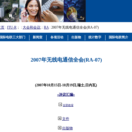
主页
:
ITU-R
； :
大会和会议
; :
RA
: 2007年无线电通信全会(RA-07)
国际电联三大部门
新闻室
各项活动
出版物
统计数字
国际电联简介
2007年无线电通信全会(RA-07)
(2007年10月15日-10月19日,瑞士,日内瓦)
«决议汇编»
全部收缩
文件
出版物