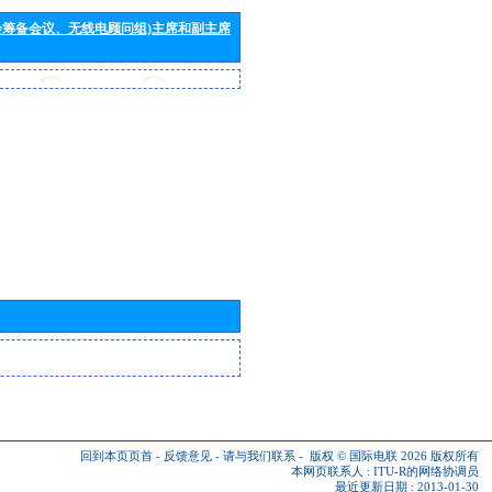
会筹备会议、无线电顾问组)主席和副主席
回到本页页首
-
反馈意见
-
请与我们联系
-
版权 © 国际电联 2026
版权所有
本网页联系人 :
ITU-R的网络协调员
最近更新日期 : 2013-01-30