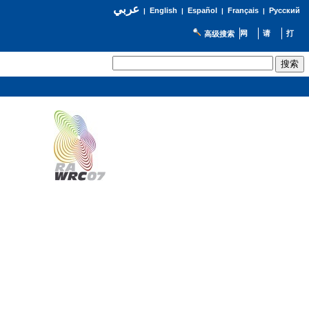
عربي
English
Español
Français
Русский
|
|
|
|
高级搜索