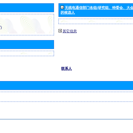
无线电通信部门各组(研究组、特委会、大
的候选人
)
其它信息
联系人