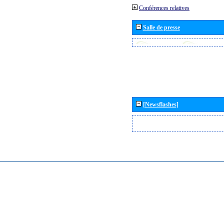
Conférences relatives
Salle de presse
[Newsflashes]