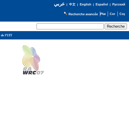
عربي
English
Español
Русский
|
中文
|
|
|
Recherche avancée
 de l'UIT