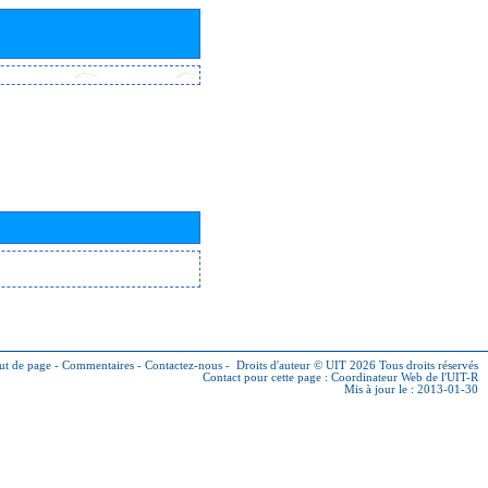
ut de page
-
Commentaires
-
Contactez-nous
-
Droits d'auteur © UIT 2026
Tous droits réservés
Contact pour cette page :
Coordinateur Web de l'UIT-R
Mis à jour le : 2013-01-30