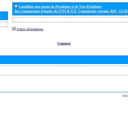
Candidats aux postes de Présidents et de Vice-Présidents
des Commissions d'études de l'UIT-R (CE, Commission spéciale, RPC, GCR)
Autres informations
Contacts
Déb