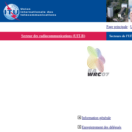
Page principale
:
Secteur des radiocommunications (UIT-R)
Secteurs de l'U
Information générale
Enregistrement des délégués