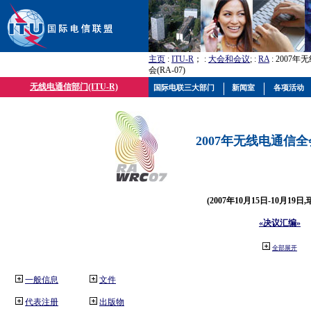
主页
:
ITU-R
； :
大会和会议
; :
RA
: 2007
会(RA-07)
无线电通信部门(ITU-R)
国际电联三大部门
新闻室
各项活动
2007年无线电通信全会(
(2007年10月15日-10月19日
«决议汇编»
全部展开
一般信息
文件
代表注册
出版物