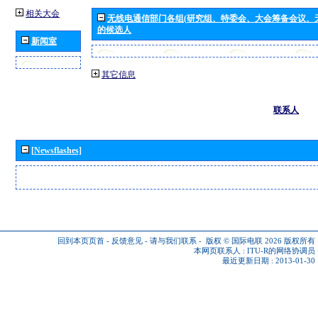
相关大会
无线电通信部门各组(研究组、特委会、大会筹备会议、
的候选人
新闻室
其它信息
联系人
[Newsflashes]
回到本页页首
-
反馈意见
-
请与我们联系
-
版权 © 国际电联 2026
版权所有
本网页联系人 :
ITU-R的网络协调员
最近更新日期 : 2013-01-30