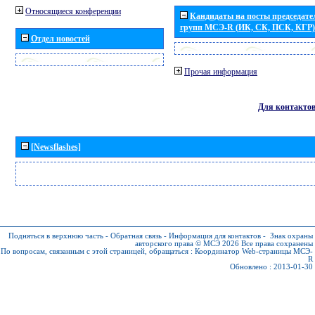
Относящиеся конференции
Кандидаты на посты председател
групп МСЭ-R (ИК, СК, ПСК, КГР)
Отдел новостей
Прочая информация
Для контакто
[Newsflashes]
Подняться в верхнюю часть
-
Обратная связь
-
Информация для контактов
-
Знак охраны
авторского права © МСЭ 2026
Все права сохранены
По вопросам, связанным с этой страницей, обращаться :
Координатор Web-страницы МСЭ-
R
Обновлено : 2013-01-30