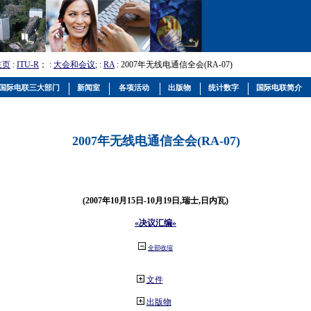
主页
:
ITU-R
； :
大会和会议
; :
RA
: 2007年无线电通信全会(RA-07)
国际电联三大部门
新闻室
各项活动
出版物
统计数字
国际电联简介
2007年无线电通信全会(RA-07)
(2007年10月15日-10月19日,瑞士,日内瓦)
«决议汇编»
全部收缩
文件
出版物