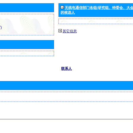
无线电通信部门各组(研究组、特委会、大
的候选人
)
其它信息
联系人