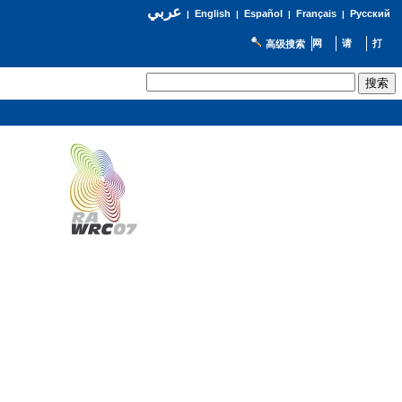
عربي
English
Español
Français
Русский
|
|
|
|
高级搜索