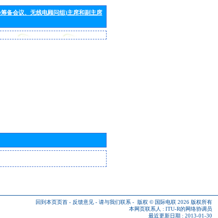
会筹备会议、无线电顾问组)主席和副主席
回到本页页首
-
反馈意见
-
请与我们联系
-
版权 © 国际电联 2026
版权所有
本网页联系人 :
ITU-R的网络协调员
最近更新日期 : 2013-01-30