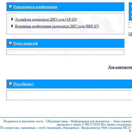
Относящиеся конференции
Ассамблея радиосвязи 2003 года (АР-03)
Всемирная конференция радиосвязи 2007 года (ВКР-07)
Отдел новостей
Для контакто
[Newsflashes]
Подняться в верхнюю часть
-
Обратная связь
-
Информация для контактов
-
Знак охраны
авторского права © МСЭ 2026
Все права сохранены
По вопросам, связанным с этой страницей, обращаться :
Координатор Web-страницы МСЭ-
R