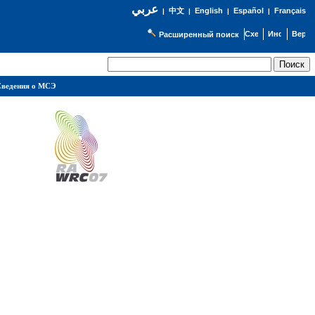
عربي
English
Español
Français
|
中文
|
|
|
Расширенный поиск
ведения о МСЭ