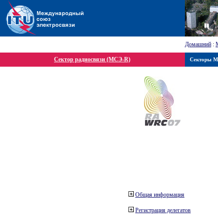
Домашний
:
Сектор радиосвязи (МСЭ-R)
Секторы 
Общая информация
Регистрация делегатов