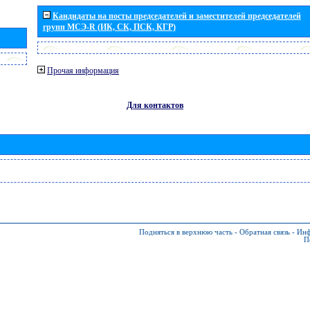
Кандидаты на посты председателей и заместителей председателей
групп МСЭ-R (ИК, СК, ПСК, КГР)
Прочая информация
Для контактов
Подняться в верхнюю часть
-
Обратная связь
-
Инф
П