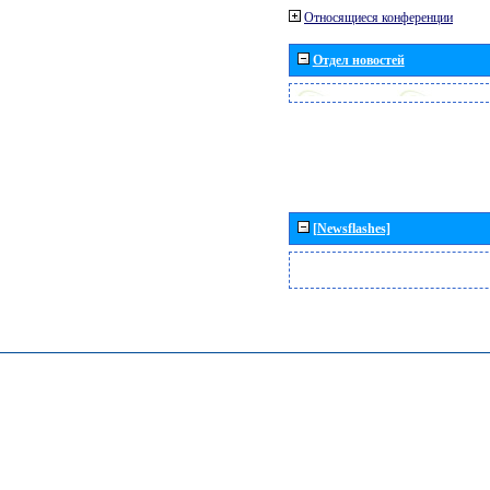
Относящиеся конференции
Отдел новостей
[Newsflashes]