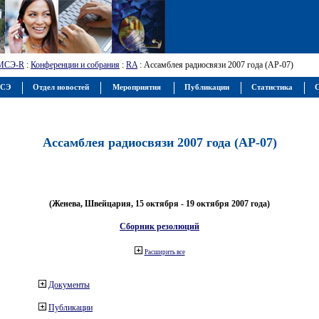
МСЭ-R
:
Конференции и собрания
:
RA
: Ассамблея радиосвязи 2007 года (АР-07)
МСЭ
Отдел новостей
Мероприятия
Публикации
Статистика
С
Ассамблея радиосвязи 2007 года (АР-07)
(Женева, Швейцария, 15 октября - 19 октября 2007 года)
Сборник резолюций
Расширить все
Документы
Публикации