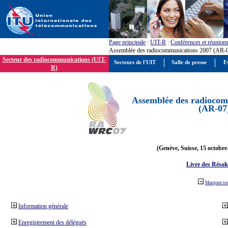
Page principale
:
UIT-R
:
Conférences et réunion
Assemblée des radiocommunications 2007 (AR-
Secteur des radiocommunications (UIT-
Secteurs de l'UIT
Salle de presse
E
R)
Assemblée des radiocom
(AR-07
(Genève, Suisse, 15 octobre
Livre des Résol
Masquer to
Information générale
Enregistrement des délégués