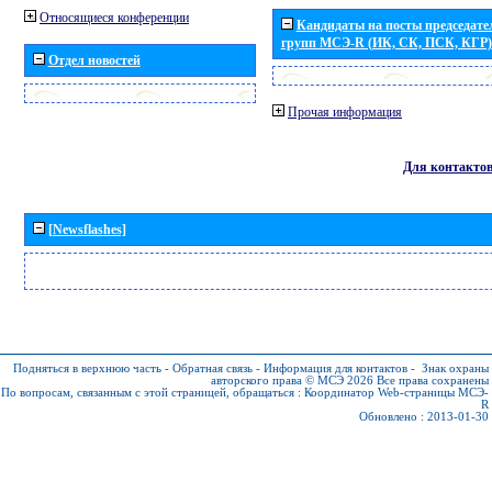
Относящиеся конференции
Кандидаты на посты председател
групп МСЭ-R (ИК, СК, ПСК, КГР)
Отдел новостей
Прочая информация
Для контакто
[Newsflashes]
Подняться в верхнюю часть
-
Обратная связь
-
Информация для контактов
-
Знак охраны
авторского права © МСЭ 2026
Все права сохранены
По вопросам, связанным с этой страницей, обращаться :
Координатор Web-страницы МСЭ-
R
Обновлено : 2013-01-30