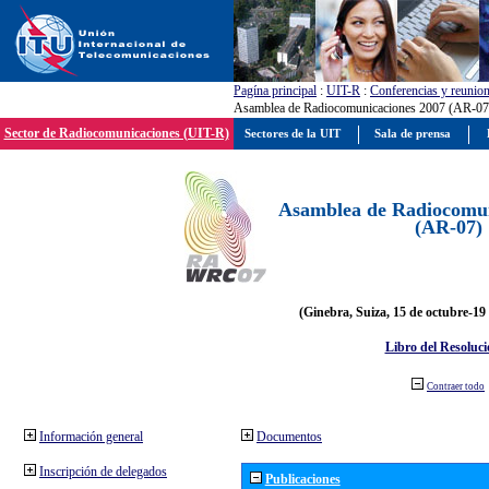
Pagína principal
:
UIT-R
:
Conferencias y reunio
Asamblea de Radiocomunicaciones 2007 (AR-07
Sector de Radiocomunicaciones (UIT-R)
Sectores de la UIT
Sala de prensa
Asamblea de Radiocomun
(AR-07)
(Ginebra, Suiza, 15 de octubre-19
Libro del Resoluci
Contraer todo
Información general
Documentos
Inscripción de delegados
Publicaciones