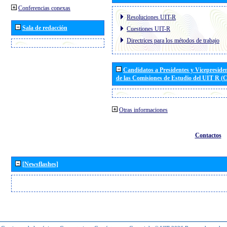
Conferencias conexas
Resoluciones UIT-R
Sala de redacción
Cuestiones UIT-R
Directrices para los métodos de trabajo
Candidatos a Presidentes y Vicepreside
de las Comisiones de Estudio del UIT R 
Otras informaciones
Contactos
[Newsflashes]