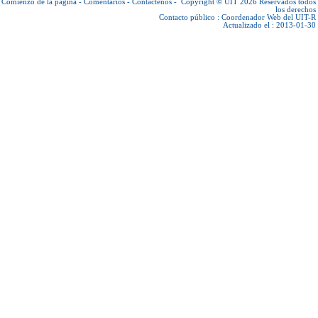
Comienzo de la página
-
Comentarios
-
Contáctenos
-
Copyright © UIT 2026
Reservados todos
los derechos
Contacto público :
Coordenador Web del UIT-R
Actualizado el : 2013-01-30