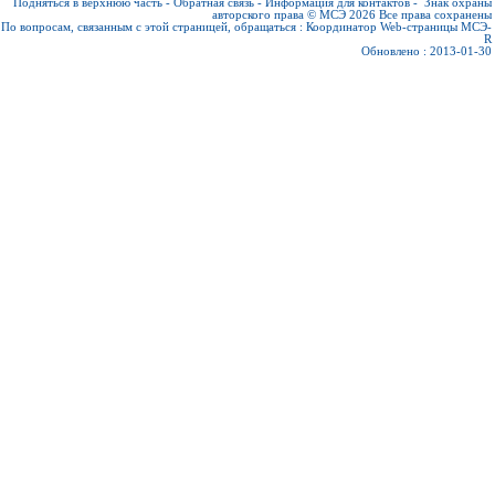
Подняться в верхнюю часть
-
Обратная связь
-
Информация для контактов
-
Знак охраны
авторского права © МСЭ 2026
Все права сохранены
По вопросам, связанным с этой страницей, обращаться :
Координатор Web-страницы МСЭ-
R
Обновлено : 2013-01-30