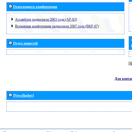
Относящиеся конференции
Ассамблея радиосвязи 2003 года (АР-03)
Всемирная конференция радиосвязи 2007 года (ВКР-07)
Отдел новостей
Для конта
[Newsflashes]