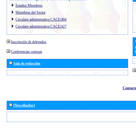
Estados Miembros
Miembros del Sector
Circulare administrativa CACE/404
Circulare administrativa CACE/427
Inscripción de delegados
Conferencias conexas
Sala de redacción
Contact
[Newsflashes]