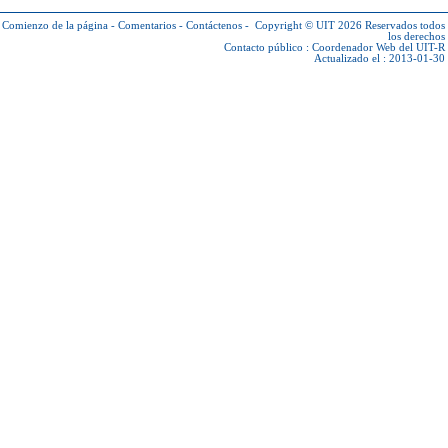
Comienzo de la página
-
Comentarios
-
Contáctenos
-
Copyright © UIT 2026
Reservados todos
los derechos
Contacto público :
Coordenador Web del UIT-R
Actualizado el : 2013-01-30