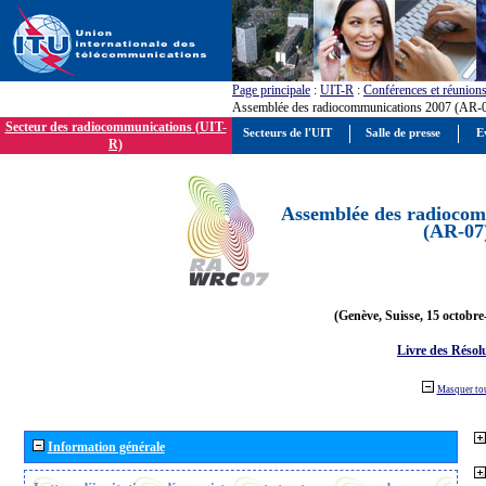
Page principale
:
UIT-R
:
Conférences et réunion
Assemblée des radiocommunications 2007 (AR-
Secteur des radiocommunications (UIT-
Secteurs de l'UIT
Salle de presse
E
R)
Assemblée des radiocom
(AR-07
(Genève, Suisse, 15 octobre
Livre des Résol
Masquer to
Information générale