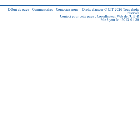
Début de page
-
Commentaires
-
Contactez-nous
-
Droits d'auteur © UIT 2026
Tous droits
réservés
Contact pour cette page :
Coordinateur Web de l'UIT-R
Mis à jour le : 2013-01-30