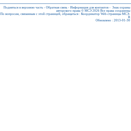
Подняться в верхнюю часть
-
Обратная связь
-
Информация для контактов
-
Знак охраны
авторского права © МСЭ 2026
Все права сохранены
По вопросам, связанным с этой страницей, обращаться :
Координатор Web-страницы МСЭ-
R
Обновлено : 2013-01-30