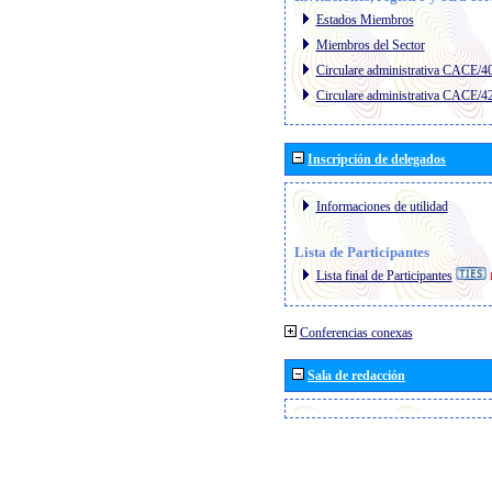
Estados Miembros
Miembros del Sector
Circulare administrativa CACE/4
Circulare administrativa CACE/4
Inscripción de delegados
Informaciones de utilidad
Lista de Participantes
Lista final de Participantes
Conferencias conexas
Sala de redacción