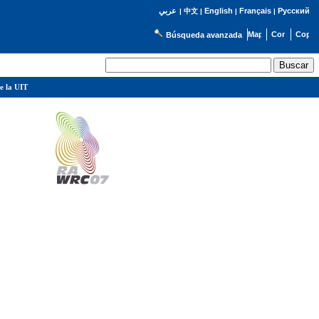
English
Français
Русский
عربي
|
中文
|
|
|
Búsqueda avanzada
e la UIT