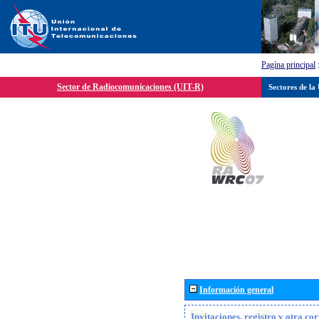
Pagína principal
Sector de Radiocomunicaciones (UIT-R)
Sectores de la
Información general
Invitaciones, registro y otra c