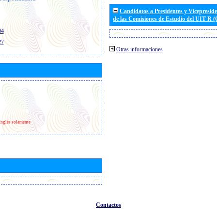
Candidatos a Presidentes y Vicepresid
de las Comisiones de Estudio del UIT R 
04
27
Otras informaciones
Inglés solamente
Contactos