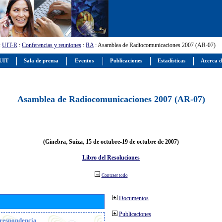
:
UIT-R
:
Conferencias y reuniones
:
RA
: Asamblea de Radiocomunicaciones 2007 (AR-07)
 UIT
Sala de prensa
Eventos
Publicaciones
Estadísticas
Acerca d
Asamblea de Radiocomunicaciones 2007 (AR-07)
(Ginebra, Suiza, 15 de octubre-19 de octubre de 2007)
Libro del Resoluciones
Contraer todo
Documentos
Publicaciones
orrespondencia