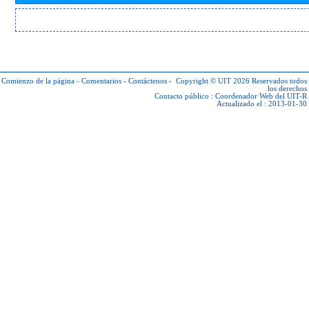
Comienzo de la página
-
Comentarios
-
Contáctenos
-
Copyright © UIT 2026
Reservados todos
los derechos
Contacto público :
Coordenador Web del UIT-R
Actualizado el : 2013-01-30