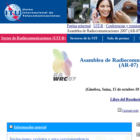
Pagína principal
:
UIT-R
:
Conferencias y reunio
Asamblea de Radiocomunicaciones 2007 (AR-07
Sector de Radiocomunicaciones (UIT-R)
Sectores de la UIT
Sala de prensa
Asamblea de Radiocomun
(AR-07)
(Ginebra, Suiza, 15 de octubre-19
Libro del Resoluci
Contraer todo
Información general
Invitaciones, registro y otra correspondencia