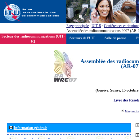
Page principale
:
UIT-R
:
Conférences et réunion
Assemblée des radiocommunications 2007 (AR-
Secteur des radiocommunications (UIT-
Secteurs de l'UIT
Salle de presse
E
R)
Assemblée des radiocom
(AR-07
(Genève, Suisse, 15 octobre
Livre des Résol
Masquer to
Information générale