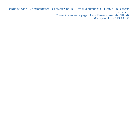
Début de page
-
Commentaires
-
Contactez-nous
-
Droits d'auteur © UIT 2026
Tous droits
réservés
Contact pour cette page :
Coordinateur Web de l'UIT-R
Mis à jour le : 2013-01-30