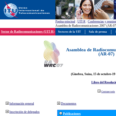
Pagína principal
:
UIT-R
:
Conferencias y reunio
Asamblea de Radiocomunicaciones 2007 (AR-07
Sector de Radiocomunicaciones (UIT-R)
Sectores de la UIT
Sala de prensa
Asamblea de Radiocomun
(AR-07)
(Ginebra, Suiza, 15 de octubre-19
Libro del Resoluci
Contraer todo
Información general
Documentos
Inscripción de delegados
Publicaciones