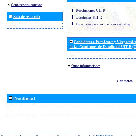
Conferencias conexas
Resoluciones UIT-R
Sala de redacción
Cuestiones UIT-R
Directrices para los métodos de trabajo
Candidatos a Presidentes y Vicepreside
de las Comisiones de Estudio del UIT R 
Otras informaciones
Contactos
[Newsflashes]