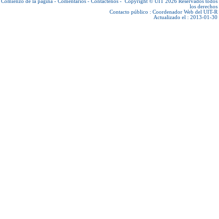
Comienzo de la página
-
Comentarios
-
Contáctenos
-
Copyright © UIT 2026
Reservados todos
los derechos
Contacto público :
Coordenador Web del UIT-R
Actualizado el : 2013-01-30