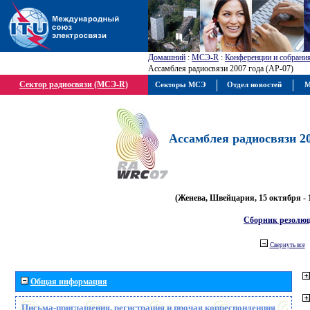
Домашний
:
МСЭ-R
:
Конференции и собрани
Ассамблея радиосвязи 2007 года (АР-07)
Сектор радиосвязи (МСЭ-R)
Секторы МСЭ
Отдел новостей
М
Ассамблея радиосвязи 20
(Женева, Швейцария, 15 октября - 
Сборник резолю
Свернуть все
Общая информация
Письма-приглашения, регистрация и прочая корреспонденция