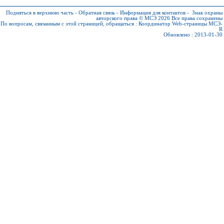
Подняться в верхнюю часть
-
Обратная связь
-
Информация для контактов
-
Знак охраны
авторского права © МСЭ 2026
Все права сохранены
По вопросам, связанным с этой страницей, обращаться :
Координатор Web-страницы МСЭ-
R
Обновлено : 2013-01-30