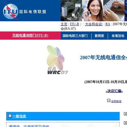
主页
:
ITU-R
； :
大会和会议
; :
RA
: 2007
会(RA-07)
无线电通信部门(ITU-R)
国际电联三大部门
新闻室
各项活动
2007年无线电通信全会(
(2007年10月15日-10月19日
«决议汇编»
全部收缩
一般信息
邀请函、注册和其它函件