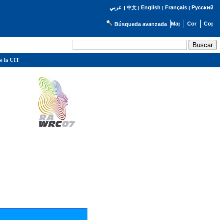
English
Français
Русский
عربي
|
中文
|
|
|
Búsqueda avanzada
e la UIT