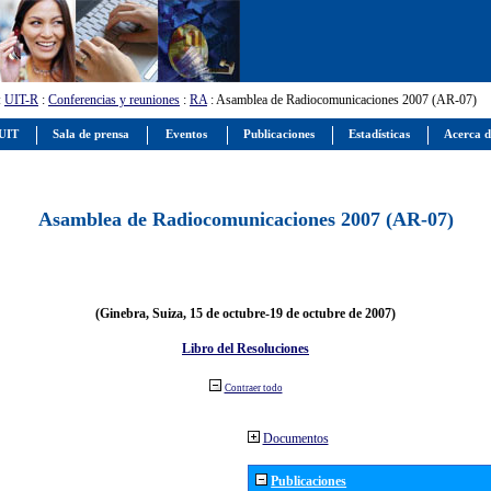
:
UIT-R
:
Conferencias y reuniones
:
RA
: Asamblea de Radiocomunicaciones 2007 (AR-07)
 UIT
Sala de prensa
Eventos
Publicaciones
Estadísticas
Acerca d
Asamblea de Radiocomunicaciones 2007 (AR-07)
(Ginebra, Suiza, 15 de octubre-19 de octubre de 2007)
Libro del Resoluciones
Contraer todo
Documentos
Publicaciones