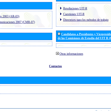
Resoluciones UIT-R
Cuestiones UIT-R
es 2003 (AR-03)
Directrices para los métodos de trabajo
omunicaciones 2007 (CMR-07)
Candidatos a Presidentes y Vicepresid
de las Comisiones de Estudio del UIT R 
Otras informaciones
Contactos