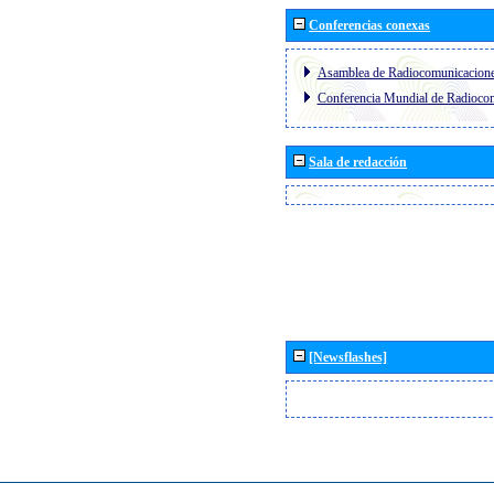
Conferencias conexas
Asamblea de Radiocomunicacion
Conferencia Mundial de Radioc
Sala de redacción
[Newsflashes]