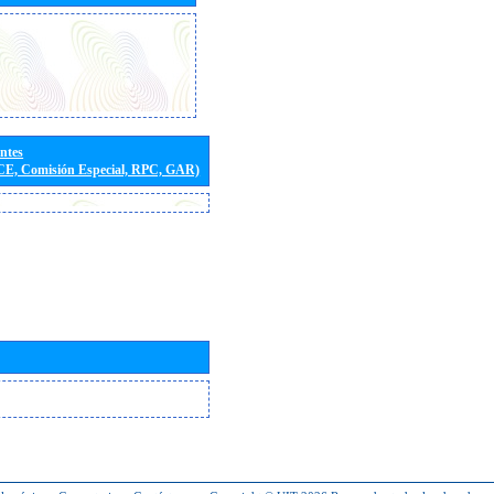
entes
(CE, Comisión Especial, RPC, GAR)