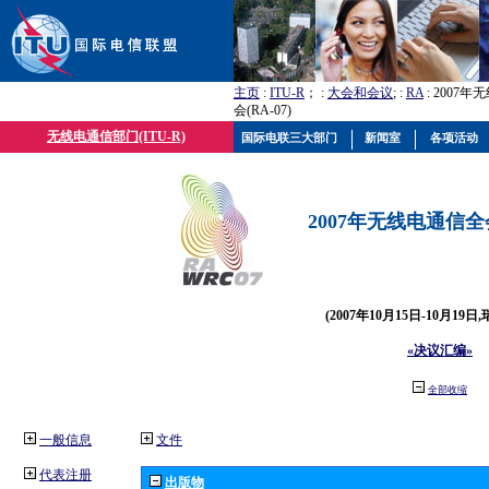
主页
:
ITU-R
； :
大会和会议
; :
RA
: 2007
会(RA-07)
无线电通信部门(ITU-R)
国际电联三大部门
新闻室
各项活动
2007年无线电通信全会(
(2007年10月15日-10月19日
«决议汇编»
全部收缩
一般信息
文件
代表注册
出版物