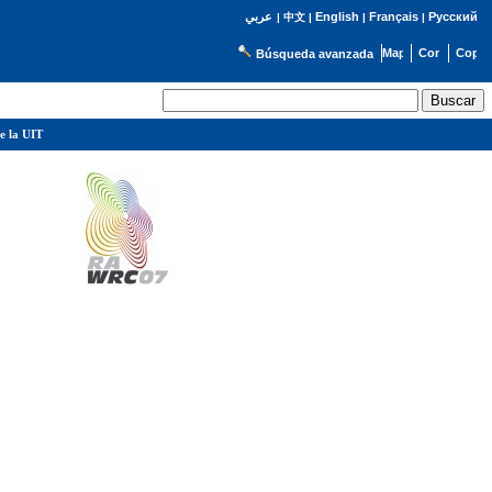
English
Français
Русский
عربي
|
中文
|
|
|
Búsqueda avanzada
e la UIT