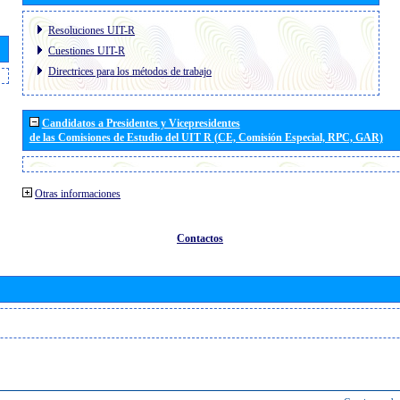
Resoluciones UIT-R
Cuestiones UIT-R
Directrices para los métodos de trabajo
Candidatos a Presidentes y Vicepresidentes
de las Comisiones de Estudio del UIT R (CE, Comisión Especial, RPC, GAR)
Otras informaciones
Contactos