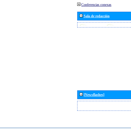
Conferencias conexas
Sala de redacción
[Newsflashes]