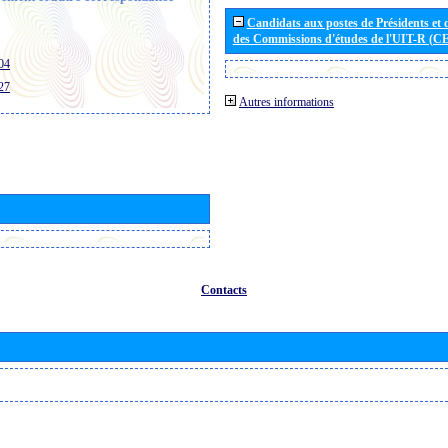
Candidats aux postes de Présidents et 
des Commissions d'études de l'UIT-R (C
04
27
Autres informations
Contacts