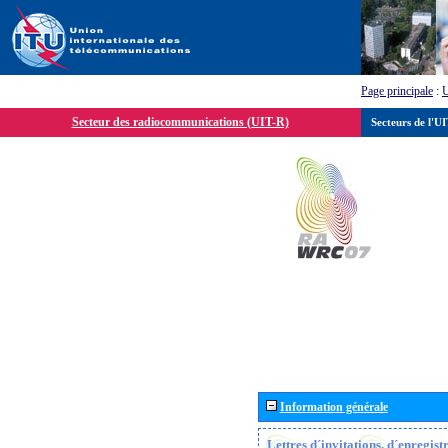
Page principale
:
Secteur des radiocommunications (UIT-R)
Secteurs de l'U
Information générale
Lettres d´invitations, d´enregis