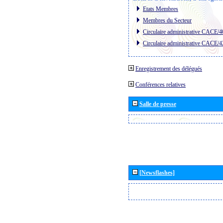
Etats Membres
Membres du Secteur
Circulaire administrative CACE/4
Circulaire administrative CACE/4
Enregistrement des délégués
Conférences relatives
Salle de presse
[Newsflashes]