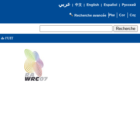
عربي
English
Español
Русский
|
中文
|
|
|
Recherche avancée
 de l'UIT