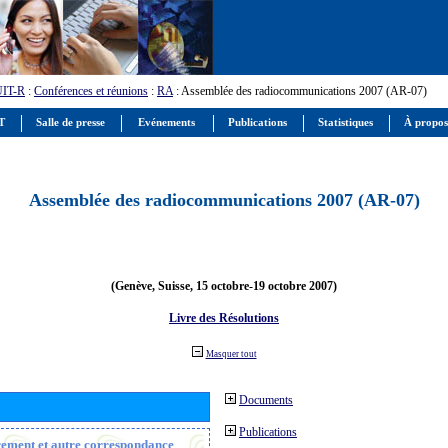
UIT-R
:
Conférences et réunions
:
RA
: Assemblée des radiocommunications 2007 (AR-07)
IT
Salle de presse
Evénements
Publications
Statistiques
À propos
Assemblée des radiocommunications 2007 (AR-07)
(Genève, Suisse, 15 octobre-19 octobre 2007)
Livre des Résolutions
Masquer tout
Documents
Publications
trement et autre correspondance