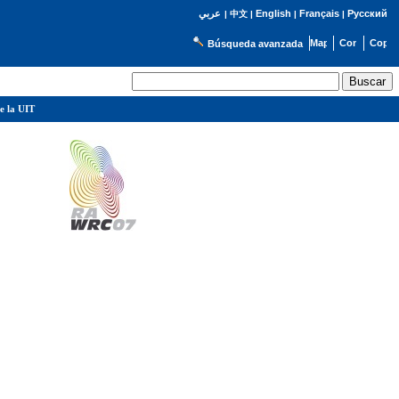
English
Français
Русский
عربي
|
中文
|
|
|
Búsqueda avanzada
e la UIT