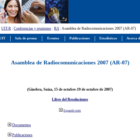
:
UIT-R
:
Conferencias y reuniones
:
RA
: Asamblea de Radiocomunicaciones 2007 (AR-07)
 UIT
Sala de prensa
Eventos
Publicaciones
Estadísticas
Acerca d
Asamblea de Radiocomunicaciones 2007 (AR-07)
(Ginebra, Suiza, 15 de octubre-19 de octubre de 2007)
Libro del Resoluciones
Expandir todo
Documentos
Publicaciones