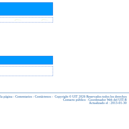
la página
-
Comentarios
-
Contáctenos
-
Copyright © UIT 2026
Reservados todos los derechos
Contacto público :
Coordenador Web del UIT-R
Actualizado el : 2013-01-30