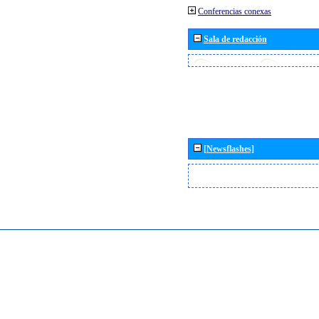
Conferencias conexas
Sala de redacción
[Newsflashes]