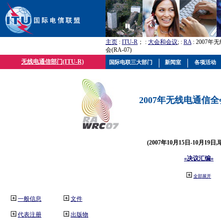
主页
:
ITU-R
； :
大会和会议
; :
RA
: 2007
会(RA-07)
无线电通信部门(ITU-R)
国际电联三大部门
新闻室
各项活动
2007年无线电通信全会(
(2007年10月15日-10月19日
«决议汇编»
全部展开
一般信息
文件
代表注册
出版物