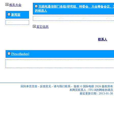
相关大会
无线电通信部门各组(研究组、特委会、大会筹备会议、
的候选人
新闻室
其它信息
联系人
[Newsflashes]
回到本页页首
-
反馈意见
-
请与我们联系
-
版权 © 国际电联 2026
版权所有
本网页联系人 :
ITU-R的网络协调员
最近更新日期 : 2013-01-30