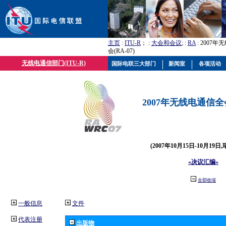
主页
:
ITU-R
； :
大会和会议
; :
RA
: 2007
会(RA-07)
无线电通信部门(ITU-R)
国际电联三大部门
新闻室
各项活动
2007年无线电通信全会(
(2007年10月15日-10月19日
«决议汇编»
全部收缩
一般信息
文件
代表注册
出版物