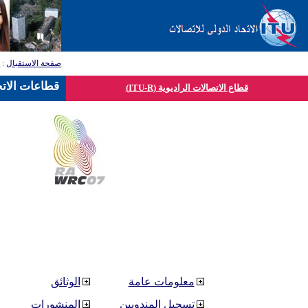
صفحة الاستقبال
:
ق
قطاعات الاتح
قطاع الاتصالات الراديوية (ITU-R)
معلومات عامة
الوثائق
تسجيل المندوبين
المنشورات