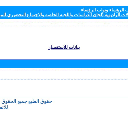
الرؤساء ونواب الرؤساء
ات الراديوية (لجان الدراسات واللجنة الخاصة والاجتماع التحضيري للمؤ
بيانات للاستفسار
حقوق الطبع
جميع الحقوق 
للات