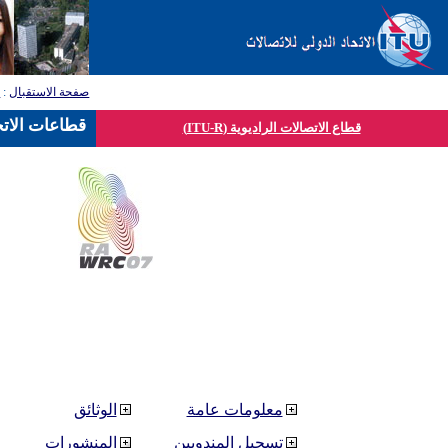
صفحة الاستقبال
:
ق
قطاعات الاتح
قطاع الاتصالات الراديوية (ITU-R)
معلومات عامة
الوثائق
تسجيل المندوبين
المنشورات