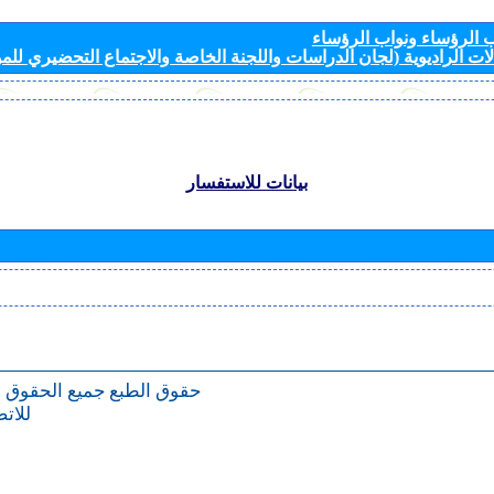
الرؤساء ونواب الرؤساء
ات الراديوية (لجان الدراسات واللجنة الخاصة والاجتماع التحضيري للمؤ
بيانات للاستفسار
حقوق الطبع
جميع الحقوق 
للات