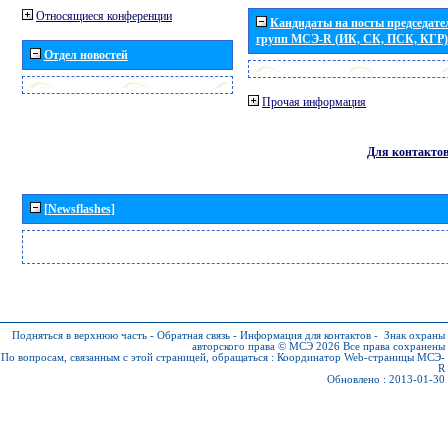
Относящиеся конференции
Кандидаты на посты председател
групп МСЭ-R (ИК, СК, ПСК, КГР)
Отдел новостей
Прочая информация
Для контакто
[Newsflashes]
Подняться в верхнюю часть
-
Обратная связь
-
Информация для контактов
-
Знак охраны
авторского права © МСЭ 2026
Все права сохранены
По вопросам, связанным с этой страницей, обращаться :
Координатор Web-страницы МСЭ-
R
Обновлено : 2013-01-30