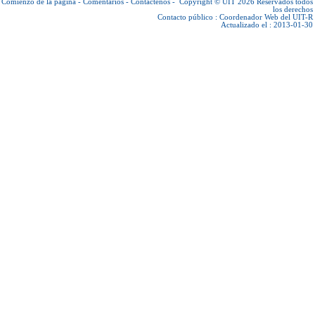
Comienzo de la página
-
Comentarios
-
Contáctenos
-
Copyright © UIT 2026
Reservados todos
los derechos
Contacto público :
Coordenador Web del UIT-R
Actualizado el : 2013-01-30