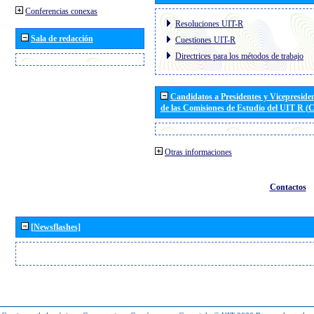
Conferencias conexas
Resoluciones UIT-R
Sala de redacción
Cuestiones UIT-R
Directrices para los métodos de trabajo
Candidatos a Presidentes y Vicepreside
de las Comisiones de Estudio del UIT R 
Otras informaciones
Contactos
[Newsflashes]