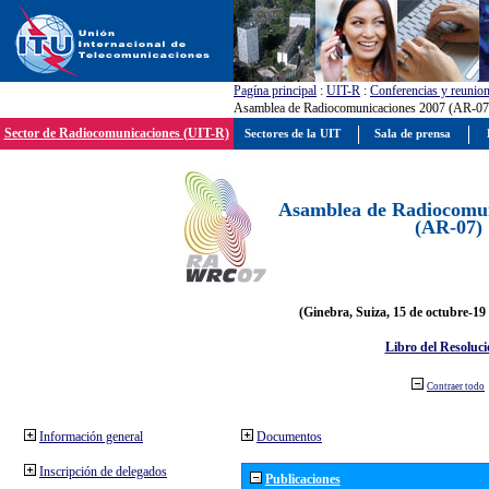
Pagína principal
:
UIT-R
:
Conferencias y reunio
Asamblea de Radiocomunicaciones 2007 (AR-07
Sector de Radiocomunicaciones (UIT-R)
Sectores de la UIT
Sala de prensa
Asamblea de Radiocomun
(AR-07)
(Ginebra, Suiza, 15 de octubre-19
Libro del Resoluci
Contraer todo
Información general
Documentos
Inscripción de delegados
Publicaciones