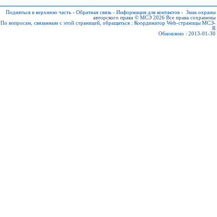
Подняться в верхнюю часть
-
Обратная связь
-
Информация для контактов
-
Знак охраны
авторского права © МСЭ 2026
Все права сохранены
По вопросам, связанным с этой страницей, обращаться :
Координатор Web-страницы МСЭ-
R
Обновлено : 2013-01-30