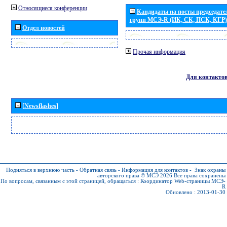
Относящиеся конференции
Кандидаты на посты председател
групп МСЭ-R (ИК, СК, ПСК, КГР)
Отдел новостей
Прочая информация
Для контакто
[Newsflashes]
Подняться в верхнюю часть
-
Обратная связь
-
Информация для контактов
-
Знак охраны
авторского права © МСЭ 2026
Все права сохранены
По вопросам, связанным с этой страницей, обращаться :
Координатор Web-страницы МСЭ-
R
Обновлено : 2013-01-30