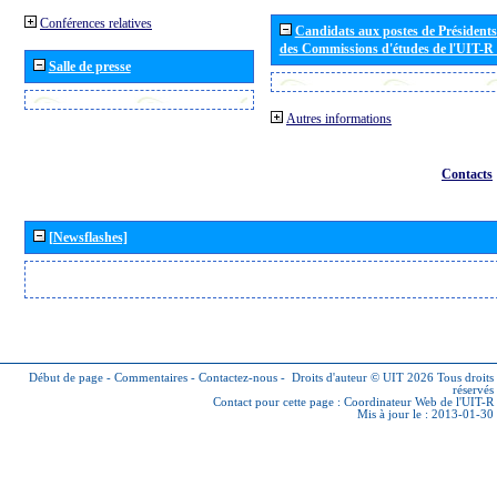
Conférences relatives
Candidats aux postes de Présidents 
des Commissions d'études de l'UIT-R
Salle de presse
Autres informations
Contacts
[Newsflashes]
Début de page
-
Commentaires
-
Contactez-nous
-
Droits d'auteur © UIT 2026
Tous droits
réservés
Contact pour cette page :
Coordinateur Web de l'UIT-R
Mis à jour le : 2013-01-30