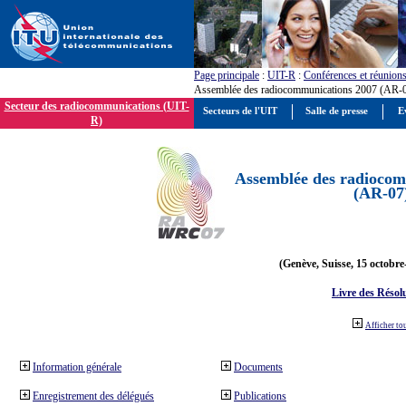
Page principale
:
UIT-R
:
Conférences et réunion
Assemblée des radiocommunications 2007 (AR-
Secteur des radiocommunications (UIT-
Secteurs de l'UIT
Salle de presse
E
R)
Assemblée des radiocom
(AR-07
(Genève, Suisse, 15 octobre
Livre des Résol
Afficher to
Information générale
Documents
Enregistrement des délégués
Publications