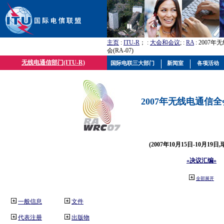
主页
:
ITU-R
； :
大会和会议
; :
RA
: 2007
会(RA-07)
无线电通信部门(ITU-R)
国际电联三大部门
新闻室
各项活动
2007年无线电通信全会(
(2007年10月15日-10月19日
«决议汇编»
全部展开
一般信息
文件
代表注册
出版物