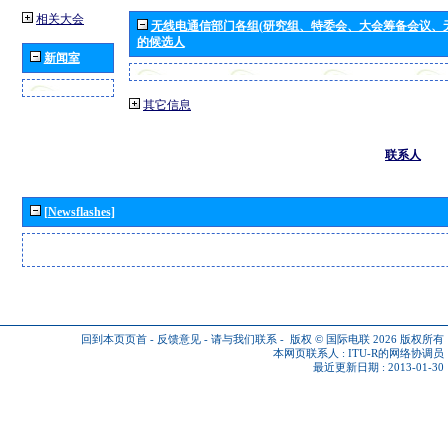
相关大会
无线电通信部门各组(研究组、特委会、大会筹备会议、
的候选人
新闻室
其它信息
联系人
[Newsflashes]
回到本页页首
-
反馈意见
-
请与我们联系
-
版权 © 国际电联 2026
版权所有
本网页联系人 :
ITU-R的网络协调员
最近更新日期 : 2013-01-30