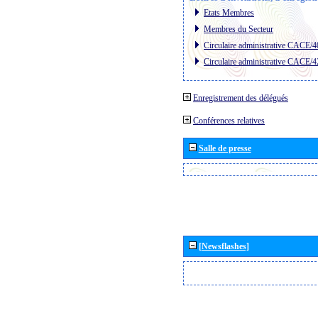
Etats Membres
Membres du Secteur
Circulaire administrative CACE/4
Circulaire administrative CACE/4
Enregistrement des délégués
Conférences relatives
Salle de presse
[Newsflashes]