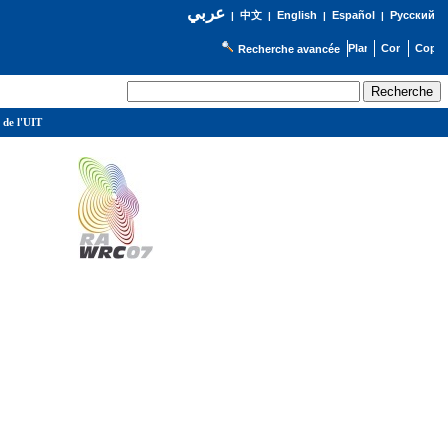
عربي
English
Español
Русский
|
中文
|
|
|
Recherche avancée
 de l'UIT