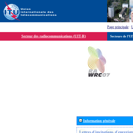
Page principale
:
Secteur des radiocommunications (UIT-R)
Secteurs de l'U
Information générale
Lettres d´invitations, d´enregis