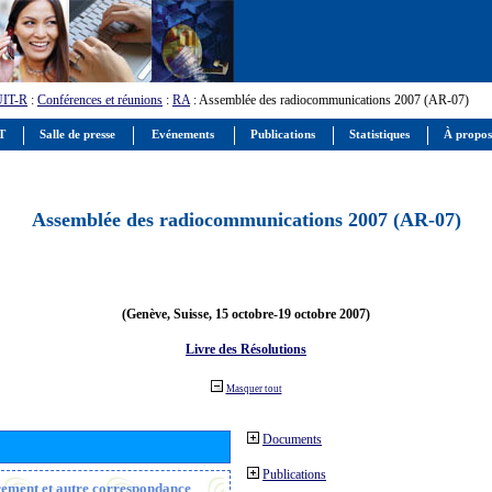
UIT-R
:
Conférences et réunions
:
RA
: Assemblée des radiocommunications 2007 (AR-07)
IT
Salle de presse
Evénements
Publications
Statistiques
À propos
Assemblée des radiocommunications 2007 (AR-07)
(Genève, Suisse, 15 octobre-19 octobre 2007)
Livre des Résolutions
Masquer tout
Documents
Publications
trement et autre correspondance