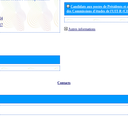
Candidats aux postes de Présidents et 
des Commissions d'études de l'UIT-R (C
04
27
Autres informations
Contacts