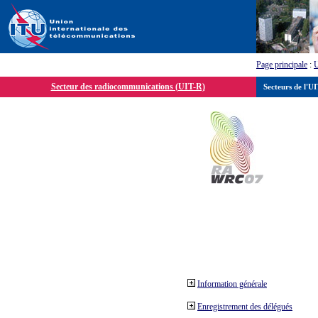
Page principale
:
Secteur des radiocommunications (UIT-R)
Secteurs de l'U
Information générale
Enregistrement des délégués