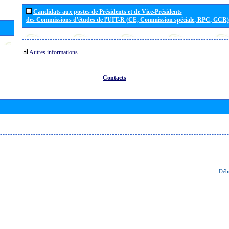
Candidats aux postes de Présidents et de Vice-Présidents
des Commissions d'études de l'UIT-R (CE, Commission spéciale, RPC, GCR)
Autres informations
Contacts
Déb