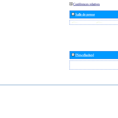
Conférences relatives
Salle de presse
[Newsflashes]