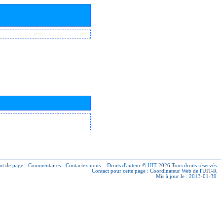
ut de page
-
Commentaires
-
Contactez-nous
-
Droits d'auteur © UIT 2026
Tous droits réservés
Contact pour cette page :
Coordinateur Web de l'UIT-R
Mis à jour le : 2013-01-30