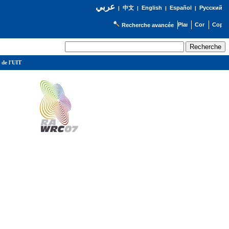
عربي
English
Español
Русский
|
中文
|
|
|
Recherche avancée
 de l'UIT