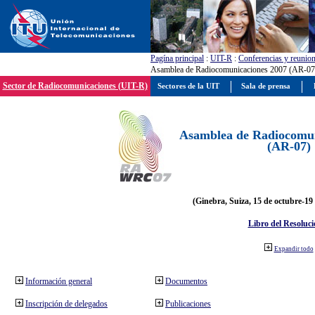
Pagína principal
:
UIT-R
:
Conferencias y reunio
Asamblea de Radiocomunicaciones 2007 (AR-07
Sector de Radiocomunicaciones (UIT-R)
Sectores de la UIT
Sala de prensa
Asamblea de Radiocomun
(AR-07)
(Ginebra, Suiza, 15 de octubre-19
Libro del Resoluci
Expandir todo
Información general
Documentos
Inscripción de delegados
Publicaciones