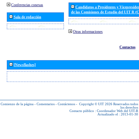
Conferencias conexas
Candidatos a Presidentes y Vicepreside
de las Comisiones de Estudio del UIT R 
Sala de redacción
Otras informaciones
Contactos
[Newsflashes]
Comienzo de la página
-
Comentarios
-
Contáctenos
-
Copyright © UIT 2026
Reservados todos
los derechos
Contacto público :
Coordenador Web del UIT-R
Actualizado el : 2013-01-30