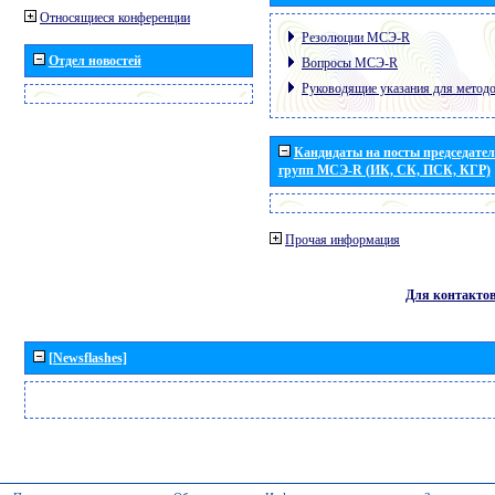
Относящиеся конференции
Резолюции МСЭ-R
Отдел новостей
Вопросы МСЭ-R
Руководящие указания для метод
Кандидаты на посты председател
групп МСЭ-R (ИК, СК, ПСК, КГР)
Прочая информация
Для контакто
[Newsflashes]