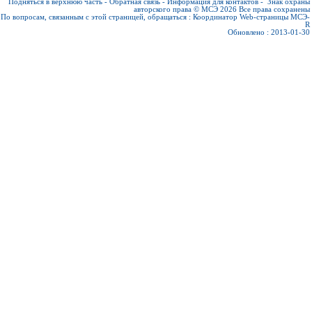
Подняться в верхнюю часть
-
Обратная связь
-
Информация для контактов
-
Знак охраны
авторского права © МСЭ 2026
Все права сохранены
По вопросам, связанным с этой страницей, обращаться :
Координатор Web-страницы МСЭ-
R
Обновлено : 2013-01-30