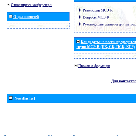
Относящиеся конференции
Резолюции МСЭ-R
Отдел новостей
Вопросы МСЭ-R
Руководящие указания для метод
Кандидаты на посты председател
групп МСЭ-R (ИК, СК, ПСК, КГР)
Прочая информация
Для контакто
[Newsflashes]