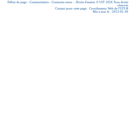
Début de page
-
Commentaires
-
Contactez-nous
-
Droits d'auteur © UIT 2026
Tous droits
réservés
Contact pour cette page :
Coordinateur Web de l'UIT-R
Mis à jour le : 2013-01-30