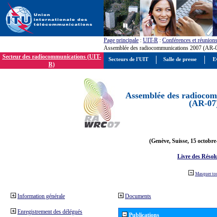
Page principale
:
UIT-R
:
Conférences et réunion
Assemblée des radiocommunications 2007 (AR-
Secteur des radiocommunications (UIT-
Secteurs de l'UIT
Salle de presse
E
R)
Assemblée des radiocom
(AR-07
(Genève, Suisse, 15 octobre
Livre des Résol
Masquer to
Information générale
Documents
Enregistrement des délégués
Publications