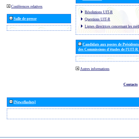
Conférences relatives
Résolutions UIT-R
Salle de presse
Questions UIT-R
Lignes directrices concernant les mét
Candidats aux postes de Présidents 
des Commissions d'études de l'UIT-R
Autres informations
Contacts
[Newsflashes]