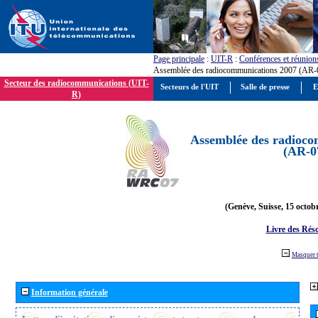
Page principale
:
UIT-R
:
Conférences et réunion
Assemblée des radiocommunications 2007 (AR-
Secteur des radiocommunications (UIT-
Secteurs de l'UIT
Salle de presse
E
R)
Assemblée des radioco
(AR-0
(Genève, Suisse, 15 octob
Livre des Réso
Masquer 
Information générale