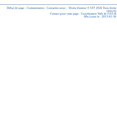
Début de page
-
Commentaires
-
Contactez-nous
-
Droits d'auteur © UIT 2026
Tous droits
réservés
Contact pour cette page :
Coordinateur Web de l'UIT-R
Mis à jour le : 2013-01-30