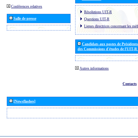
Conférences relatives
Résolutions UIT-R
Salle de presse
Questions UIT-R
Lignes directrices concernant les mét
Candidats aux postes de Présidents 
des Commissions d'études de l'UIT-R
Autres informations
Contacts
[Newsflashes]