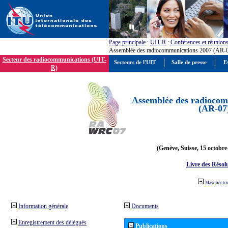
Page principale
:
UIT-R
:
Conférences et réunion
Assemblée des radiocommunications 2007 (AR-
Secteur des radiocommunications (UIT-
Secteurs de l'UIT
Salle de presse
E
R)
Assemblée des radiocom
(AR-07
(Genève, Suisse, 15 octobre
Livre des Résol
Masquer to
Information générale
Documents
Enregistrement des délégués
Publications