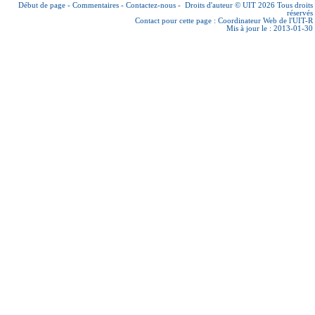
Début de page
-
Commentaires
-
Contactez-nous
-
Droits d'auteur © UIT 2026
Tous droits
réservés
Contact pour cette page :
Coordinateur Web de l'UIT-R
Mis à jour le : 2013-01-30