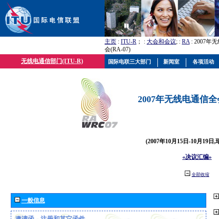
主页
:
ITU-R
； :
大会和会议
; :
RA
: 2007
会(RA-07)
无线电通信部门(ITU-R)
国际电联三大部门
新闻室
各项活动
2007年无线电通信全会(
(2007年10月15日-10月19日
«决议汇编»
全部收缩
一般信息
邀请函、注册和其它函件