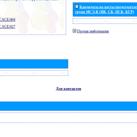
Кандидаты на посты председателей
групп МСЭ-R (ИК, СК, ПСК, КГР)
 CACE/404
 CACE/427
Прочая информация
Для контактов