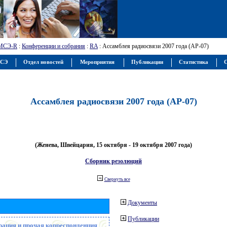
МСЭ-R
:
Конференции и собрания
:
RA
: Ассамблея радиосвязи 2007 года (АР-07)
МСЭ
Отдел новостей
Мероприятия
Публикации
Статистика
С
Ассамблея радиосвязи 2007 года (АР-07)
(Женева, Швейцария, 15 октября - 19 октября 2007 года)
Сборник резолюций
Свернуть все
Документы
Публикации
рация и прочая корреспонденция