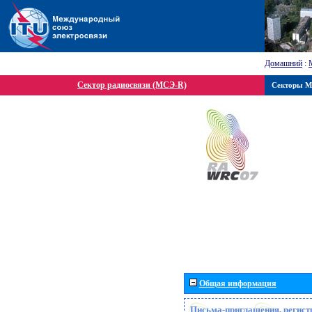
Домашний
:
Сектор радиосвязи (МСЭ-R)
Секторы 
Общая информация
Письма-приглашения, регист