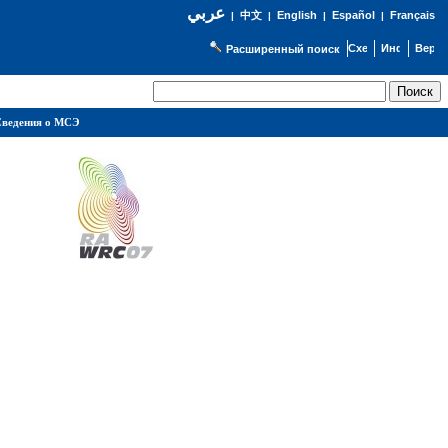
عربي
English
Español
Français
|
中文
|
|
|
Расширенный поиск
ведения о МСЭ