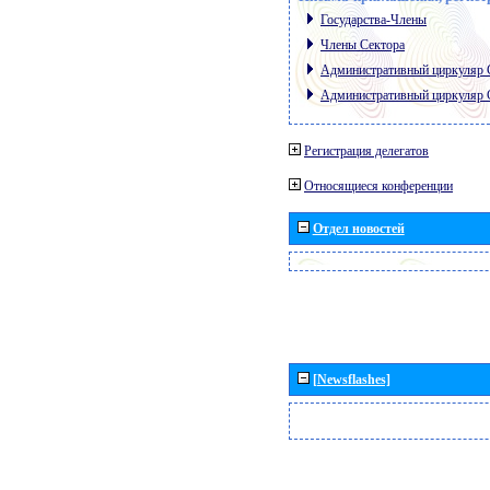
Государства-Члены
Члены Сектора
Административный циркуляр
Административный циркуляр
Регистрация делегатов
Относящиеся конференции
Отдел новостей
[Newsflashes]