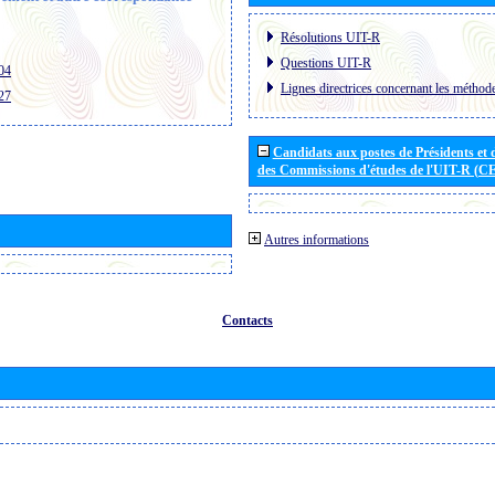
Résolutions UIT-R
Questions UIT-R
04
Lignes directrices concernant les méthode
27
Candidats aux postes de Présidents et 
des Commissions d'études de l'UIT-R (C
Autres informations
Contacts