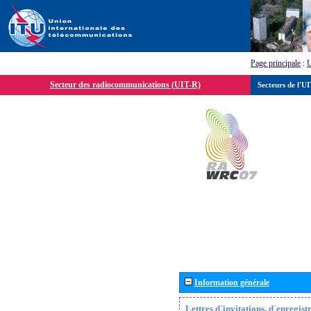
Page principale
:
Secteur des radiocommunications (UIT-R)
Secteurs de l'U
Information générale
Lettres d´invitations, d´enregis