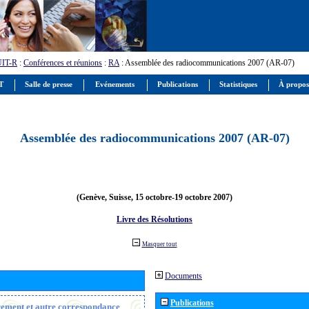
UIT-R
:
Conférences et réunions
:
RA
: Assemblée des radiocommunications 2007 (AR-07)
IT
Salle de presse
Evénements
Publications
Statistiques
À propos
Assemblée des radiocommunications 2007 (AR-07)
(Genève, Suisse, 15 octobre-19 octobre 2007)
Livre des Résolutions
Masquer tout
Documents
Publications
trement et autre correspondance