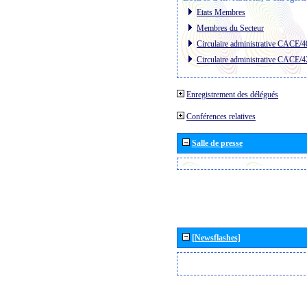
Etats Membres
Membres du Secteur
Circulaire administrative CACE/4
Circulaire administrative CACE/4
Enregistrement des délégués
Conférences relatives
Salle de presse
[Newsflashes]