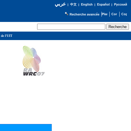
عربي
English
Español
Русский
|
中文
|
|
|
Recherche avancée
 de l'UIT