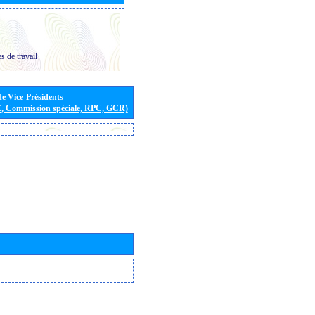
s de travail
de Vice-Présidents
E, Commission spéciale, RPC, GCR)