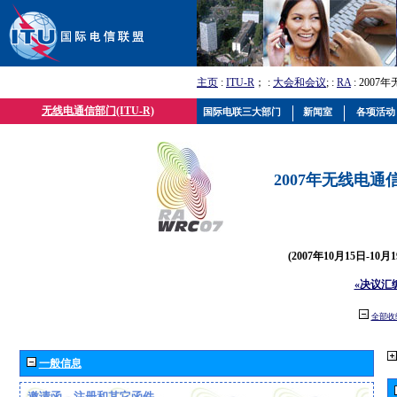
主页
:
ITU-R
； :
大会和会议
; :
RA
: 2007
无线电通信部门(ITU-R)
国际电联三大部门
新闻室
各项活动
2007年无线电通信
(2007年10月15日-10
«决议汇
全部收
一般信息
邀请函、注册和其它函件