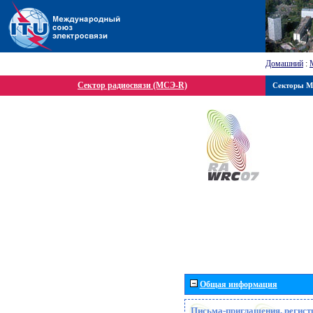
Домашний
:
Сектор радиосвязи (МСЭ-R)
Секторы 
Общая информация
Письма-приглашения, регист