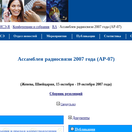
МСЭ-R
:
Конференции и собрания
:
RA
: Ассамблея радиосвязи 2007 года (АР-07)
МСЭ
Отдел новостей
Мероприятия
Публикации
Статистика
С
Ассамблея радиосвязи 2007 года (АР-07)
(Женева, Швейцария, 15 октября - 19 октября 2007 года)
Сборник резолюций
Свернуть все
Документы
Публикации
рация и прочая корреспонденция