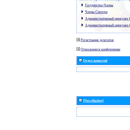
Государства-Члены
Члены Сектора
Административный циркуляр
Административный циркуляр
Регистрация делегатов
Относящиеся конференции
Отдел новостей
[Newsflashes]