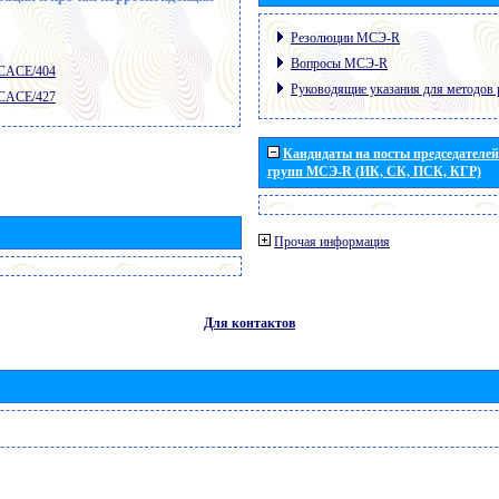
Резолюции МСЭ-R
Вопросы МСЭ-R
 CACE/404
Руководящие указания для методов 
 CACE/427
Кандидаты на посты председателей 
групп МСЭ-R (ИК, СК, ПСК, КГР)
Прочая информация
Для контактов