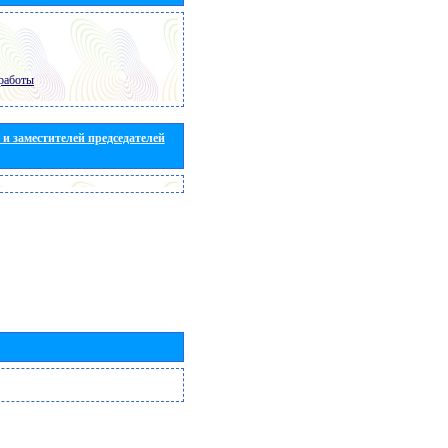
работы
и заместителей председателей