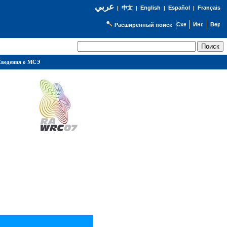
عربي
English
Español
Français
|
中文
|
|
|
Расширенный поиск
ведения о МСЭ